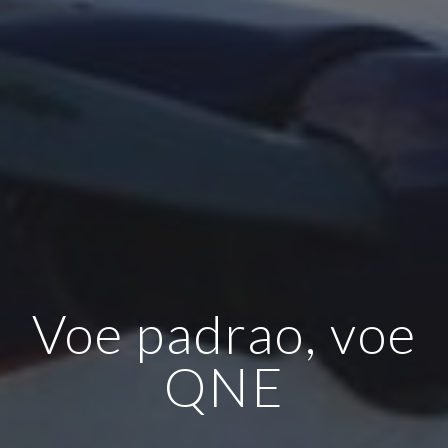
Voe padrao, voe
QNE