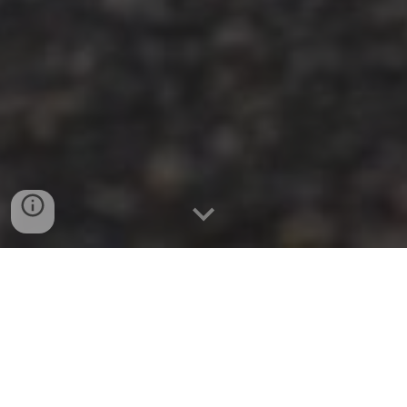
Cursos práticos para piloto
privado, piloto comercial,
voo por instrumentos e
instrutor de voo.